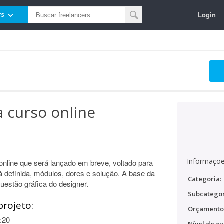
Login
rs
 curso online
Informaçõe
nline que será lançado em breve, voltado para
 já definida, módulos, dores e solução. A base da
Categoria:
uestão gráfica do designer.
Subcategor
projeto:
Orçamento
:20