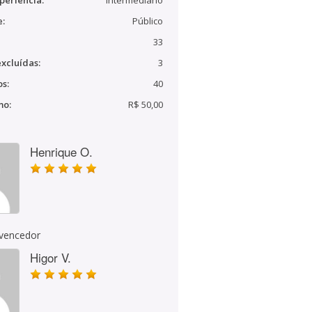
periência:
Intermediário
e:
Público
33
xcluídas:
3
s:
40
mo:
R$ 50,00
Henrique O.
 vencedor
Higor V.