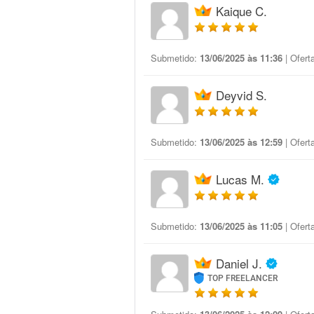
Kaique C.
Submetido:
13/06/2025 às 11:36
| Ofert
Deyvid S.
Submetido:
13/06/2025 às 12:59
| Ofert
Lucas M.
Submetido:
13/06/2025 às 11:05
| Ofert
Daniel J.
TOP FREELANCER