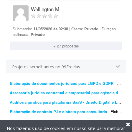
Wellington M.
Submetido:
11/05/2026 às 02:38
| Oferta:
Privado
| Duração
estimada:
Privado
+ 27 propostas
Projetos semelhantes no 99Freelas
Elaboração de documentos jurídicos para LGPD e GDPR
- Olá! Estou procurando um(a) advogado(a) com experiência comprovada em LGPD, GDPR, Direito Digital e Proteção de Dados para elaborar e revisar toda a documentaç&at...
Assessoria jurídica contratual e empresarial para agência de marketing
Auditoria jurídica para plataforma SaaS - Direito Digital e LGPD
- E
Elaboração de contrato PJ e distrato para consultoria
- Elaboração de contrato PJ para consultores de recrutamento e seleção (R&S) que conduzirão processos seletivos, além do respectivo distrato. O contrato...
Nós fazemos uso de cookies em nosso site para melhorar