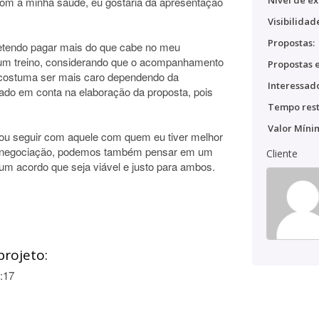
Nível de ex
 com a minha saúde, eu gostaria da apresentação
Visibilidad
Propostas:
etendo pagar mais do que cabe no meu
m treino, considerando que o acompanhamento
Propostas e
 costuma ser mais caro dependendo da
Interessado
vado em conta na elaboração da proposta, pois
Tempo rest
Valor Míni
 vou seguir com aquele com quem eu tiver melhor
de negociação, podemos também pensar em um
Cliente
 acordo que seja viável e justo para ambos.
projeto:
:17