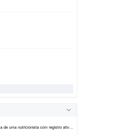
 CRN para atuar como responsável técnica (RT). A atuaç&atil...