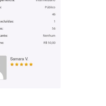
periência:
Intermediário
e:
Público
46
xcluídas:
1
s:
56
ante:
Nenhum
mo:
R$ 50,00
Samara V.