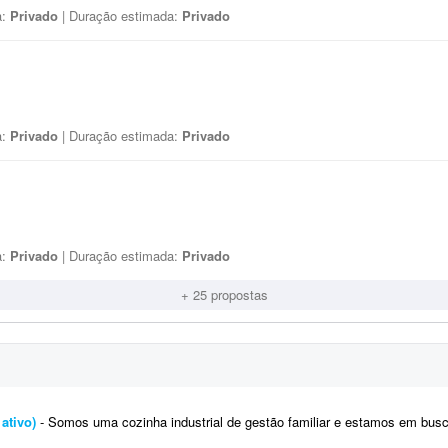
a:
Privado
| Duração estimada:
Privado
a:
Privado
| Duração estimada:
Privado
a:
Privado
| Duração estimada:
Privado
+ 25 propostas
ativo)
- Somos uma cozinha industrial de gestão familiar e estamos em busca de uma nutricionista com registro ativo no