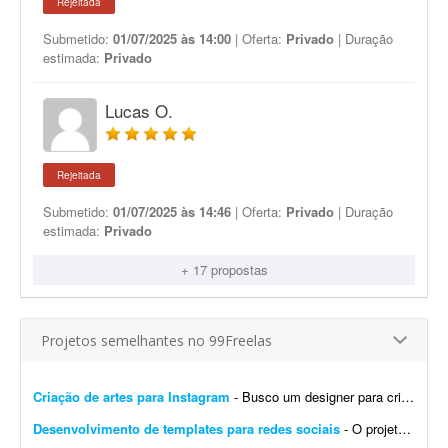
Rejeitada
Submetido:
01/07/2025 às 14:00
| Oferta:
Privado
| Duração
estimada:
Privado
Lucas O.
Rejeitada
Submetido:
01/07/2025 às 14:46
| Oferta:
Privado
| Duração
estimada:
Privado
+ 17 propostas
Projetos semelhantes no 99Freelas
Criação de artes para Instagram
- Busco um designer para criação de artes para o Instagram. O designer receberá um calendário editorial já pronto, com direcionamento de headlines, subheadlines e ...
Desenvolvimento de templates para redes sociais
- O projeto consiste em: Dar continuidade a uma identidade visual já existente (logotipo, paleta e tipografia já estão prontos). Já possuem brand kit pronto e a demo da p...