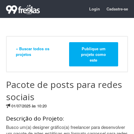
Login
Cadastre-se
« Buscar todos os
Publique um
projetos
projeto como
este
Pacote de posts para redes
sociais
01/07/2025 às 10:20
Descrição do Projeto:
Busco um(a) designer gráfico(a) freelancer para desenvolver
um pacote de artes estáticas em formato carrossel para redes