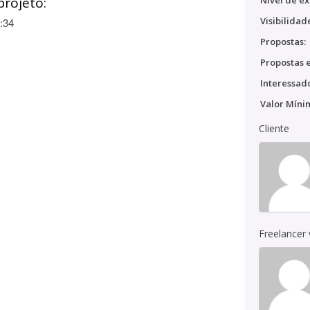
projeto:
Nível de ex
Visibilidad
:34
Propostas:
Propostas e
Interessado
Valor Míni
Cliente
Freelancer