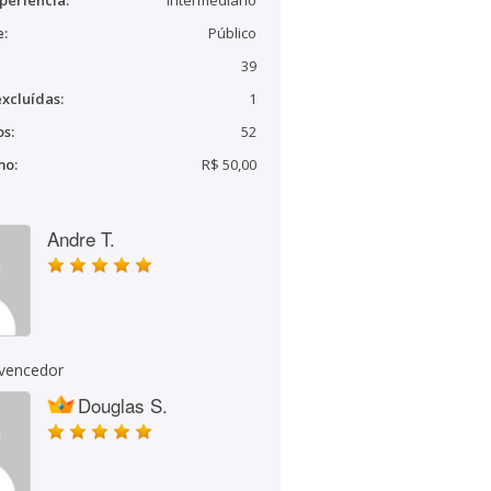
periência:
Intermediário
e:
Público
39
xcluídas:
1
s:
52
mo:
R$ 50,00
Andre T.
 vencedor
Douglas S.