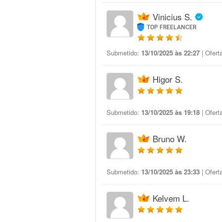
Vinicius S.
TOP FREELANCER
Submetido:
13/10/2025 às 22:27
| Ofert
Higor S.
Submetido:
13/10/2025 às 19:18
| Ofert
Bruno W.
Submetido:
13/10/2025 às 23:33
| Ofert
Kelvem L.