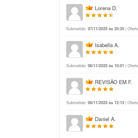
Lorena D.
Submetido:
07/11/2025 às 20:35
| Ofert
Isabella A.
Submetido:
06/11/2025 às 10:01
| Ofert
REVISÃO EM F.
Submetido:
06/11/2025 às 12:13
| Ofert
Daniel A.