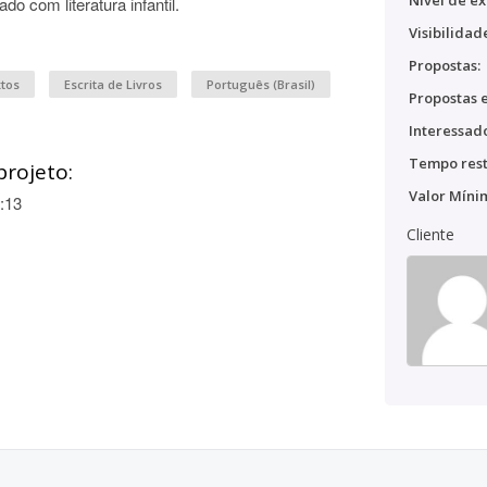
Nível de ex
ado com literatura infantil.
Visibilidad
Propostas:
xtos
Escrita de Livros
Português (Brasil)
Propostas e
Interessado
Tempo rest
projeto:
Valor Míni
:13
Cliente