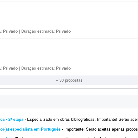
a:
Privado
| Duração estimada:
Privado
a:
Privado
| Duração estimada:
Privado
+ 30 propostas
ca - 2ª etapa
- Especializado em obras bibliográficas. Importante! Serão aceitas apenas propostas de profissiona
isor(a) especialista em Português
- Importante! Serão aceitas apenas propostas de profissionais com formação ou exper