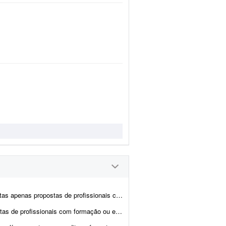
is com formação ou experiência comprovada em preparaç&atil...
iência comprovada em Língua Portuguesa, Letras, revisão textual, prepara&c...