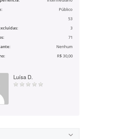
periência:
Intermediário
e:
Público
53
xcluídas:
3
s:
71
ante:
Nenhum
mo:
R$ 30,00
Luísa D.