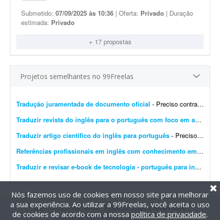
Submetido:
07/09/2025 às 10:36
| Oferta:
Privado
| Duração
estimada:
Privado
+ 17 propostas
Projetos semelhantes no 99Freelas
Tradução juramentada de documento oficial
- Preciso contratar um tradutor público juramentado para realizar a tradução oficial de um documento. O documento será utilizado para fins oficiais, portanto a tradu&cced...
Traduzir revista do inglês para o português com foco em aprendizagem
Traduzir artigo científico do inglês para português
- Preciso de alguém com experiência em tradução de artigos científicos. Necessito traduzir um artigo do inglês para o português, preservando o rigor term...
Referências profissionais em inglês com conhecimento em mídia paga
Traduzir e revisar e-book de tecnologia - português para inglês
- Es
Nós fazemos uso de cookies em nosso site para melhorar
a sua experiência. Ao utilizar a 99Freelas, você aceita o uso
@2014-2026 99Freelas. Todos os direitos reservados.
de cookies de acordo com a nossa
política de privacidade
.
Termos de uso
|
Política de privacidade