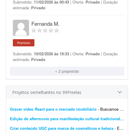
Submetido:
11/02/2026 às 00:43
| Oferta:
Privado
| Duração
estimada:
Privado
Fernanda M.
Rejeitada
Submetido:
10/02/2026 às 19:33
| Oferta:
Privado
| Duração
estimada:
Privado
+ 2 propostas
Projetos semelhantes no 99Freelas
Gravar vídeo React para o mercado imobiliário
- Buscamos atriz ou criadora de conteúdo para gravação de vídeo no formato React, voltado ao mercado imobiliário. Perfil: - Boa presença e naturalidade dia...
Edição de aftermovie para manifestação cultural tradicional
- Procu
Criar conteúdo UGC para marca de cosméticos e beleza
- Estamos procurando criadoras UGC para produzir vídeos de beleza e cosméticos para a marca Rainha Nativa. - Nicho: beleza e cosméticos - Conteúdos: naturais, demonstra&c...