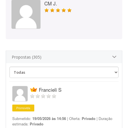
CM J.
Propostas (305)
Francieli S
Promovida
Submetido:
19/05/2026 às 14:56
| Oferta:
Privado
| Duração
estimada:
Privado