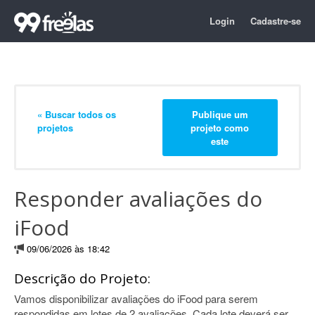
Login
Cadastre-se
« Buscar todos os
Publique um
projetos
projeto como
este
Responder avaliações do
iFood
09/06/2026 às 18:42
Descrição do Projeto:
Vamos disponibilizar avaliações do iFood para serem
respondidas em lotes de 2 avaliações. Cada lote deverá ser