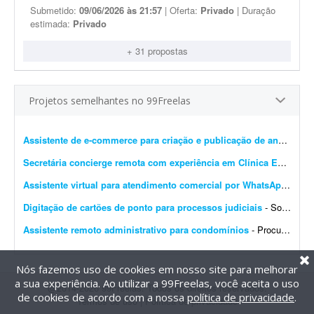
Submetido:
09/06/2026 às 21:57
| Oferta:
Privado
| Duração
estimada:
Privado
+ 31 propostas
Projetos semelhantes no 99Freelas
Assistente de e-commerce para criação e publicação de anúncios (1 semana)
Secretária concierge remota com experiência em Clínica Experts
- 
Assistente virtual para atendimento comercial por WhatsApp
- Busc
Digitação de cartões de ponto para processos judiciais
- Sou advogado e tenho uma empresa de cálculos judiciais. Preciso de uma pessoa para digitar os cartões de ponto dos processos judiciais, para que eu possa anexá-los no sistema d...
Assistente remoto administrativo para condomínios
- Procuro profissional para atuar remotamente com Excel e apoio administrativo condominial, auxiliando nas rotinas de organização, controle de documentos, lançamento e atualiza&c...
Nós fazemos uso de cookies em nosso site para melhorar
a sua experiência. Ao utilizar a 99Freelas, você aceita o uso
@2014-2026 99Freelas. Todos os direitos reservados.
de cookies de acordo com a nossa
política de privacidade
.
Termos de uso
|
Política de privacidade