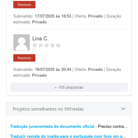
Rejeitada
Submetido:
17/07/2025 às 18:53
| Oferta:
Privado
| Duração
estimada:
Privado
Lina C.
Rejeitada
Submetido:
18/07/2025 às 20:44
| Oferta:
Privado
| Duração
estimada:
Privado
+ 105 propostas
Projetos semelhantes no 99Freelas
Tradução juramentada de documento oficial
- Preciso contratar um tradutor público juramentado para realizar a tradução oficial de um documento. O documento será utilizado para fins oficiais, portanto a tradu&cced...
Traduzir revista do inglês para o português com foco em aprendizagem