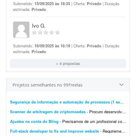
Submetido:
15/09/2025 às 18:35
| Oferta:
Privado
| Duração
estimada:
Privado
Ivo G.
Submetido:
16/09/2025 às 16:19
| Oferta:
Privado
| Duração
estimada:
Privado
+ 4 propostas
Projetos semelhantes no 99Freelas
Segurança da informação e automação de processos (1 semana)
- 
Scanner de arbitragem de criptomoedas
- Procuro desenvolvedor full stack para criar uma plataforma profissional e scanner de arbitragem de criptomoedas, semelhante às principais soluções internacionais do mercado, po...
Ajustes na conta do Bling
- Precisamos de um profissional com experiência em e-commerce e em configurações no Bling. Atualmente temos a conta de um cliente integrada com loja própria, Mercado Livre,...
Full-stack developer to fix and improve website
- Requirements: - Basic to intermediate full-stack development skills - Experience with front-end and back-end web development - Ability to troubleshoot bugs and make small improvements - Good commu...