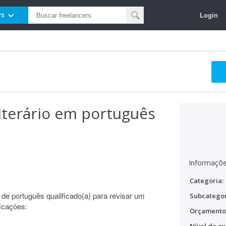
Login
rs
literário em português
Informaçõe
Categoria:
de português qualificado(a) para revisar um
Subcategor
ficações:
Orçamento