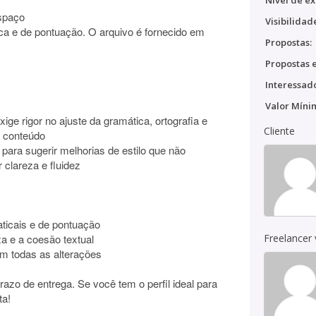
Nível de ex
spaço
Visibilidad
fica e de pontuação. O arquivo é fornecido em
Propostas:
Propostas e
Interessado
Valor Míni
xige rigor no ajuste da gramática, ortografia e
Cliente
o conteúdo
para sugerir melhorias de estilo que não
clareza e fluidez
aticais e de pontuação
za e a coesão textual
Freelancer
 em todas as alterações
azo de entrega. Se você tem o perfil ideal para
ta!