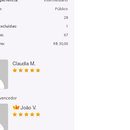
periência:
Intermediário
e:
Público
28
xcluídas:
1
s:
67
mo:
R$ 30,00
Claudia M.
 vencedor
João V.