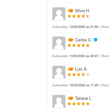
Silvia H.
Submetido:
12/05/2026 às 01:56
| Ofert
Carlos C.
Submetido:
11/05/2026 às 20:07
| Ofert
Luis A.
Submetido:
12/05/2026 às 11:29
| Ofert
Tatiane L.