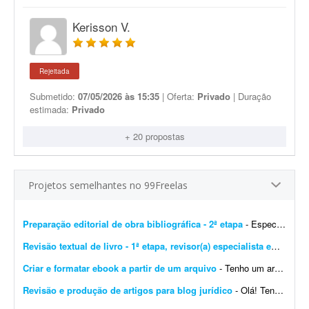
Kerisson V.
Rejeitada
Submetido:
07/05/2026 às 15:35
| Oferta:
Privado
| Duração
estimada:
Privado
+ 20 propostas
Projetos semelhantes no 99Freelas
Preparação editorial de obra bibliográfica - 2ª etapa
- Especializado em obras bibliográficas. Importante! Serão aceitas apenas propostas de profissionais com formação ou experiência comprovada em preparaç&atil...
Revisão textual de livro - 1ª etapa, revisor(a) especialista em Português
Criar e formatar ebook a partir de um arquivo
- Tenho um arquivo para transformar em ebook. O objetivo será revisar a língua portuguesa, editar e formatar o conteúdo e gerar um ebook pronto para qualquer plataforma, incluin...
Revisão e produção de artigos para blog jurídico
- Olá! Tenho um blog antigo e gostaria de contratar um profissional para realizar dois serviços. 1. Revisão e atualização de 25 artigos existentes Tenho artigos ...